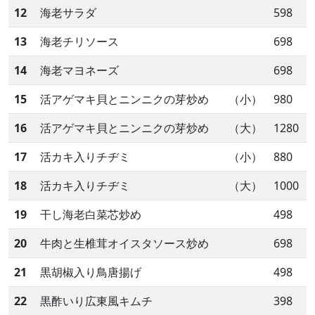
12
海老サラダ
598
13
海老チリソース
698
14
海老マヨネーズ
698
15
活アゲマキ貝とニンニクの芽炒め
（小）
980
16
活アゲマキ貝とニンニクの芽炒め
（大）
1280
17
活カキ入りチヂミ
（小）
880
18
活カキ入りチヂミ
（大）
1000
19
干し海老白菜芯炒め
498
20
牛肉と生椎茸オイスタソース炒め
698
21
黒胡椒入り鳥唐揚げ
498
22
黒酢いり広東風キムチ
398