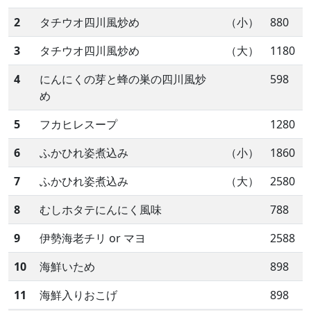
2
タチウオ四川風炒め
（小）
880
3
タチウオ四川風炒め
（大）
1180
4
にんにくの芽と蜂の巣の四川風炒
598
め
5
フカヒレスープ
1280
6
ふかひれ姿煮込み
（小）
1860
7
ふかひれ姿煮込み
（大）
2580
8
むしホタテにんにく風味
788
9
伊勢海老チリ or マヨ
2588
10
海鮮いため
898
11
海鮮入りおこげ
898