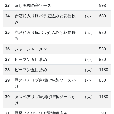
23
蒸し豚肉の辛ソース
598
24
赤酒粕入り豚バラ煮込みと花巻挟
（小）
680
み
25
赤酒粕入り豚バラ煮込みと花巻挟
（大）
980
み
26
ジャージャーメン
550
27
ビーフン五目炒め
（小）
880
28
ビーフン五目炒め
（大）
1180
29
豚スペアリブ唐揚げ特製ソースか
（小）
880
け
30
豚スペアリブ唐揚げ特製ソースか
（大）
1180
け
31
豚足とろけるほど醤油煮込み
398