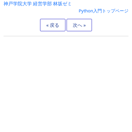
神戸学院大学 経営学部 林坂ゼミ
Python入門トップページ
« 戻る
次へ »