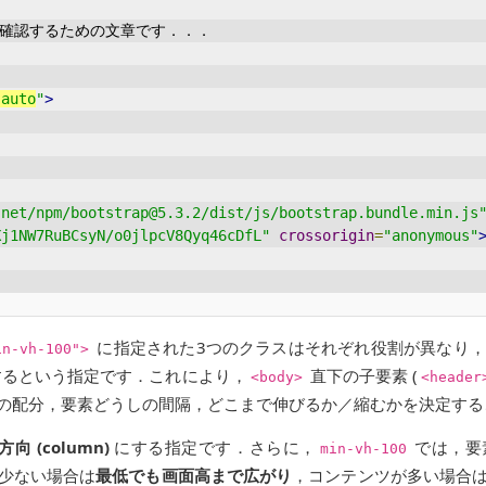
トを確認するための文章です．．．
-auto
"
>
.net/npm/bootstrap@5.3.2/dist/js/bootstrap.bundle.min.js
Xj1NW7RuBCsyN/o0jlpcV8Qyq46cDfL"
crossorigin
=
"anonymous"
に指定された3つのクラスはそれぞれ役割が異なり
in-vh-100">
するという指定です．これにより，
直下の子要素 (
<body>
<header
の配分，要素どうしの間隔，どこまで伸びるか／縮むかを決定する
方向 (column)
にする指定です．さらに，
では，要
min-vh-100
少ない場合は
最低でも画面高まで広がり
，コンテンツが多い場合