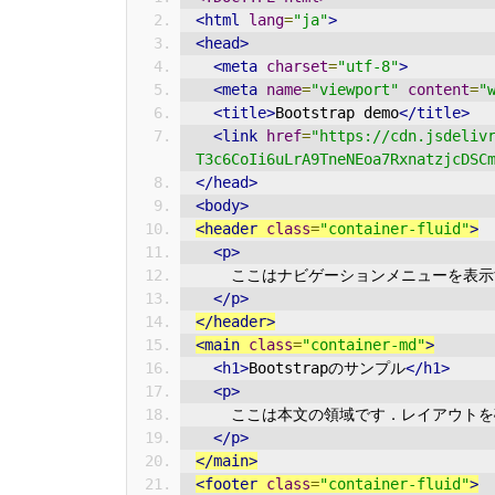
<html
lang
=
"ja"
>
<head>
<meta
charset
=
"utf-8"
>
<meta
name
=
"viewport"
content
=
"
<title>
Bootstrap demo
</title>
<link
href
=
"https://cdn.jsdeliv
T3c6CoIi6uLrA9TneNEoa7RxnatzjcDSC
</head>
<body>
<header
class
=
"container-fluid"
>
<p>
    ここはナビゲーションメニューを
</p>
</header>
<main
class
=
"container-md"
>
<h1>
Bootstrapのサンプル
</h1>
<p>
    ここは本文の領域です．レイアウ
</p>
</main>
<footer
class
=
"container-fluid"
>