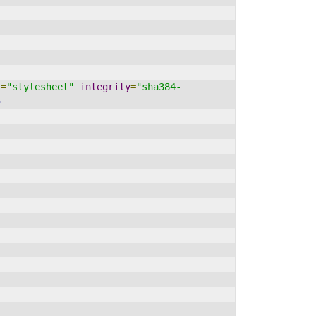
l
=
"stylesheet"
integrity
=
"sha384-
>