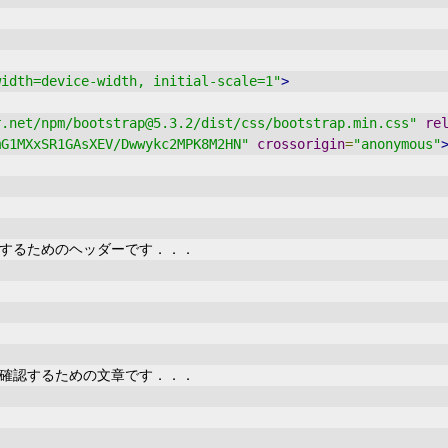
width=device-width, initial-scale=1"
>
r.net/npm/bootstrap@5.3.2/dist/css/bootstrap.min.css"
re
mG1MXxSR1GAsXEV/Dwwykc2MPK8M2HN"
crossorigin
=
"anonymous"
表示するためのヘッダーです．．．
トを確認するための文章です．．．