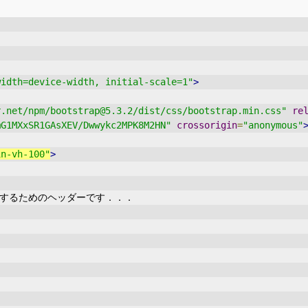
width=device-width, initial-scale=1"
>
r.net/npm/bootstrap@5.3.2/dist/css/bootstrap.min.css"
re
mG1MXxSR1GAsXEV/Dwwykc2MPK8M2HN"
crossorigin
=
"anonymous"
in-vh-100"
>
表示するためのヘッダーです．．．