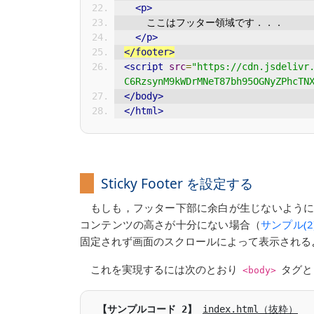
<p>
    ここはフッター領域です．．．
</p>
</footer>
<script
src
=
"https://cdn.jsdelivr
C6RzsynM9kWDrMNeT87bh95OGNyZPhcTN
</body>
</html>
Sticky Footer を設定する
もしも，フッター下部に余白が生じないように，フ
コンテンツの高さが十分にない場合（
サンプル(2
固定されず画面のスクロールによって表示される
これを実現するには次のとおり
タグ
<body>
index.html（抜粋）