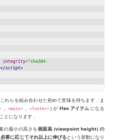
"
integrity
=
"sha384-
></script>
，これらを組み合わせた初めて意味を持ちます．ま
，
，
) が
Flex アイテム
になる
>
<main>
<footer>
ことになります．
素の最小の高さを
画面高 (viewpoint height) の
は
必要に応じてそれ以上に伸びる
という挙動になり