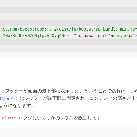
.net/npm/bootstrap@5.3.2/dist/js/bootstrap.bundle.min.js
Xj1NW7RuBCsyN/o0jlpcV8Qyq46cDfL"
crossorigin
=
"anonymous"
ッターが画面の最下部に表示したいということであれば，いわゆる St
)を見る
）はフッターが最下部に固定され，コンテンツの高さが十
ようになります．
と
タグにいくつかのクラスを設定します．
<footer>