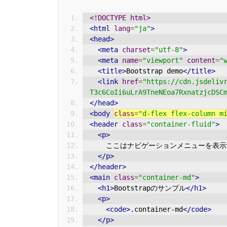
<!DOCTYPE html>
<html
lang
=
"ja"
>
<head>
<meta
charset
=
"utf-8"
>
<meta
name
=
"viewport"
content
=
"
<title>
Bootstrap demo
</title>
<link
href
=
"https://cdn.jsdeliv
T3c6CoIi6uLrA9TneNEoa7RxnatzjcDSC
</head>
<body
class
=
"d-flex flex-column m
<header
class
=
"container-fluid"
>
<p>
    ここはナビゲーションメニューを
</p>
</header>
<main
class
=
"container-md"
>
<h1>
Bootstrapのサンプル
</h1>
<p>
<code>
.container-md
</code>
</p>