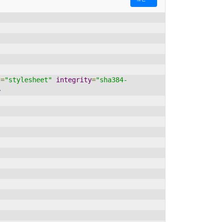
l
=
"stylesheet"
integrity
=
"sha384-
>