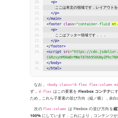
<p>
    ここは本文の領域です．レイアウ
</p>
</main>
<footer
class
=
"container-fluid 
mt
<p>
    ここはフッター領域です．．．
</p>
</footer>
<script
src
=
"https://cdn.jsdelivr
C6RzsynM9kWDrMNeT87bh95OGNyZPhcTN
</body>
</html>
なお，
<body class="d-flex flex-column m
ず，
はこの要素を
Flexbox コンテナ
に
d-flex
ため，これら子要素の並び方向（縦／横），余白
次の
は Flexbox の並び方向を
縦
flex-column
100%
にしています．これにより，コンテンツが