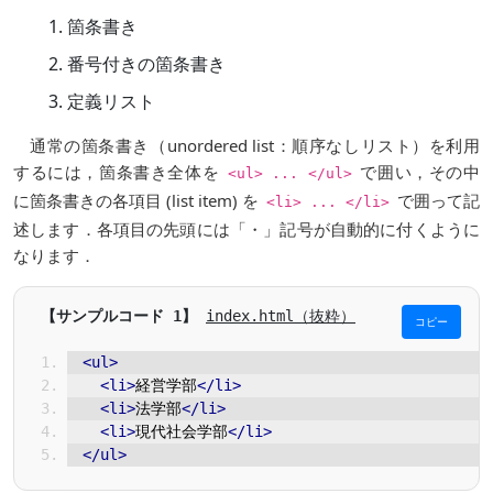
箇条書き
番号付きの箇条書き
定義リスト
通常の箇条書き（unordered list：順序なしリスト）を利用
するには，箇条書き全体を
で囲い，その中
<ul> ... </ul>
に箇条書きの各項目 (list item) を
で囲って記
<li> ... </li>
述します．各項目の先頭には「・」記号が自動的に付くように
なります．
index.html（抜粋）
コピー
<ul>
<li>
経営学部
</li>
<li>
法学部
</li>
<li>
現代社会学部
</li>
</ul>