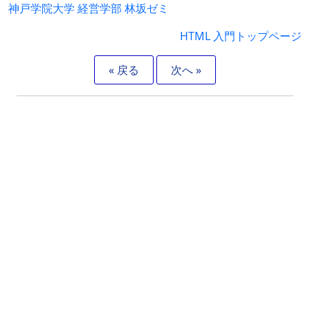
神戸学院大学 経営学部 林坂ゼミ
HTML 入門トップページ
« 戻る
次へ »