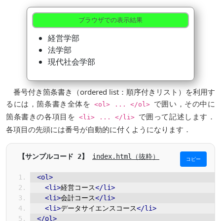
ブラウザでの表示結果
経営学部
法学部
現代社会学部
番号付き箇条書き（ordered list：順序付きリスト）を利用す
るには，箇条書き全体を
で囲い，その中に
<ol> ... </ol>
箇条書きの各項目を
で囲って記述します．
<li> ... </li>
各項目の先頭には番号が自動的に付くようになります．
index.html（抜粋）
コピー
<ol>
<li>
経営コース
</li>
<li>
会計コース
</li>
<li>
データサイエンスコース
</li>
</ol>