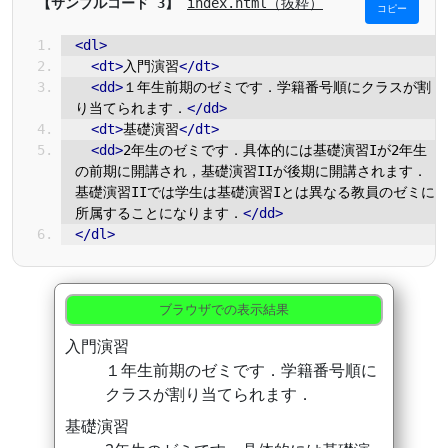
index.html（抜粋）
コピー
<dl>
<dt>
入門演習
</dt>
<dd>
１年生前期のゼミです．学籍番号順にクラスが割
り当てられます．
</dd>
<dt>
基礎演習
</dt>
<dd>
2年生のゼミです．具体的には基礎演習Iが2年生
の前期に開講され，基礎演習IIが後期に開講されます．
基礎演習IIでは学生は基礎演習Iとは異なる教員のゼミに
所属することになります．
</dd>
</dl>
ブラウザでの表示結果
入門演習
１年生前期のゼミです．学籍番号順に
クラスが割り当てられます．
基礎演習