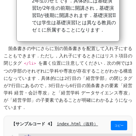
2年生のゼミです．具体的には基礎演
習Iが2年生の前期に開講され，基礎演
習IIが後期に開講されます．基礎演習II
では学生は基礎演習Iとは異なる教員の
ゼミに所属することになります．
箇条書きの中にさらに別の箇条書きを配置して入れ子にする
こともできます．ただし，入れ子にするときにはリスト項目の
閉じタグ
を書く位置に注意してください．次の例では3
</li>
つの学部のそれぞれに学科や専攻が存在することがわかる構造
になっています．具体的には2行目の「経営学部」の閉じタグ
が7行目にあるので，3行目から6行目の箇条書きの要素「経営
学科 経営・会計専攻」と「経営学科 データサイエンス専攻」
が「経営学部」の子要素であることが明確にわかるようになっ
ています．
index.html（抜粋）
コピー