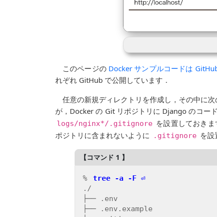
このページの
Docker サンプルコードは GitHu
れぞれ GitHub で公開しています．
任意の新規ディレクトリを作成し，その中に次の構
が，Docker の Git リポジトリに Django 
を設置しておきま
logs/nginx*/.gitignore
ポジトリに含まれないように
を設
.gitignore
% 
tree -a -F ⏎
./

├── .env

├── .env.example
