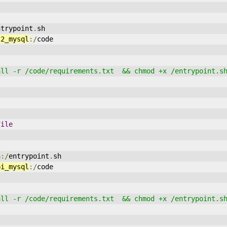
ntrypoint
.
sh
22_mysql
:/
code
all -r /code/requirements.txt  && chmod +x /entrypoint.s
file
h
:/
entrypoint
.
sh
pi_mysql
:/
code
all -r /code/requirements.txt  && chmod +x /entrypoint.s