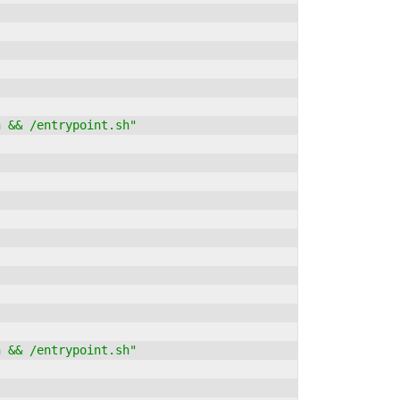
h && /entrypoint.sh"
h && /entrypoint.sh"