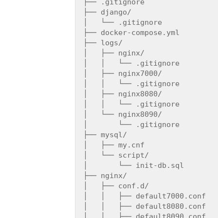
├── .gitignore

├── django/

│   └── .gitignore

├── docker-compose.yml

├── logs/

│   ├── nginx/

│   │   └── .gitignore

│   ├── nginx7000/

│   │   └── .gitignore

│   ├── nginx8080/

│   │   └── .gitignore

│   └── nginx8090/

│       └── .gitignore

├── mysql/

│   ├── my.cnf

│   └── script/

│       └── init-db.sql

├── nginx/

│   ├── conf.d/

│   │   ├── default7000.conf

│   │   ├── default8080.conf

│   │   ├── default8090.conf
