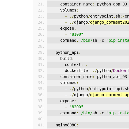
    container_name
:
 python_app_03
    volumes
:
-
./
python
/
entrypoint
.
sh
:/
e
-
./
django
/
django_comment20
    expose
:
-
"8100"
    command
:
/bin/
sh 
-
c 
"pip inst
  python_api
:
    build
:
      context
:
.
      dockerfile
:
./
python
/
Docker
    container_name
:
 python_api_03
    volumes
:
-
./
python
/
entrypoint_api
.
s
-
./
django
/
django_comment_a
    expose
:
-
"8200"
    command
:
/bin/
sh 
-
c 
"pip inst
  nginx8080
: