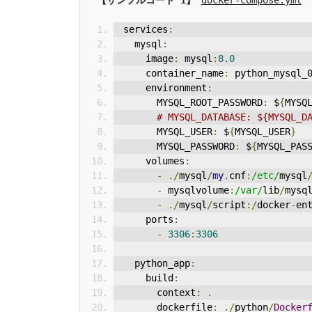
services
:
  mysql
:
    image
:
 mysql
:
8.0
    container_name
:
 python_mysql_
    environment
:
      MYSQL_ROOT_PASSWORD
:
 $
{
MYSQ
# MYSQL_DATABASE: ${MYS
      MYSQL_USER
:
 $
{
MYSQL_USER
}
      MYSQL_PASSWORD
:
 $
{
MYSQL_PAS
    volumes
:
-
./
mysql
/
my
.
cnf
:
/etc/
mysql
-
 mysqlvolume
:
/var/
lib
/
mysq
-
./
mysql
/
script
:/
docker
-
en
    ports
:
-
3306
:
3306
  python_app
:
    build
:
      context
:
.
      dockerfile
:
./
python
/
Docker