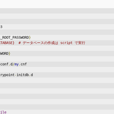
03
L_ROOT_PASSWORD
}
QL_DATABASE}  # データベースの作成は script で実行
SWORD
}
/
conf
.
d
/
my
.
cnf
l
trypoint
-
initdb
.
d
file