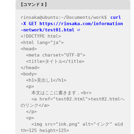
rinsaka@ubuntu:~/Documents/work$ 
curl 
-X GET https://rinsaka.com/information
-network/test01.html ⏎
<!DOCTYPE html>

<html lang="ja">

<head>

  <meta charset="UTF-8">

  <title>タイトル</title>

</head>

<body>

  <h1>見出し1</h1>

  <p>

    本文はここに書きます．<br>

    <a href="test02.html">test02.htmlへ
のリンク</a>

  </p>

  <p>

    <img src="ink.png" alt="インク" wid
th=125 height=125>
