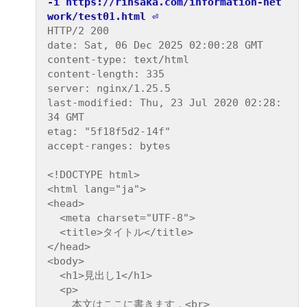
-i https://rinsaka.com/information-net
work/test01.html ⏎
HTTP/2 200

date: Sat, 06 Dec 2025 02:00:28 GMT

content-type: text/html

content-length: 335

server: nginx/1.25.5

last-modified: Thu, 23 Jul 2020 02:28:
34 GMT

etag: "5f18f5d2-14f"

accept-ranges: bytes

<!DOCTYPE html>

<html lang="ja">

<head>

  <meta charset="UTF-8">

  <title>タイトル</title>

</head>

<body>

  <h1>見出し1</h1>

  <p>

    本文はここに書きます．<br>
