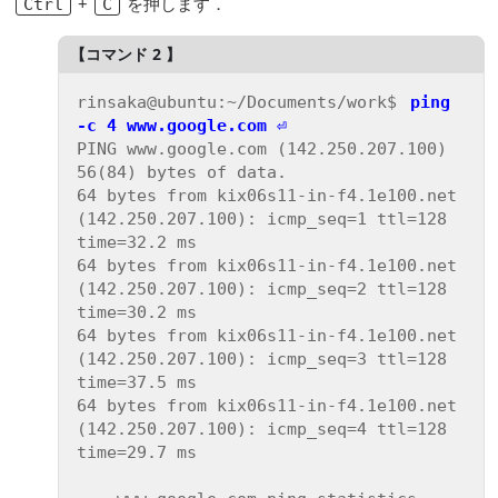
+
を押します．
Ctrl
C
rinsaka@ubuntu:~/Documents/work$ 
ping 
-c 4 www.google.com ⏎
PING www.google.com (142.250.207.100) 
56(84) bytes of data.

64 bytes from kix06s11-in-f4.1e100.net 
(142.250.207.100): icmp_seq=1 ttl=128 
time=32.2 ms

64 bytes from kix06s11-in-f4.1e100.net 
(142.250.207.100): icmp_seq=2 ttl=128 
time=30.2 ms

64 bytes from kix06s11-in-f4.1e100.net 
(142.250.207.100): icmp_seq=3 ttl=128 
time=37.5 ms

64 bytes from kix06s11-in-f4.1e100.net 
(142.250.207.100): icmp_seq=4 ttl=128 
time=29.7 ms
