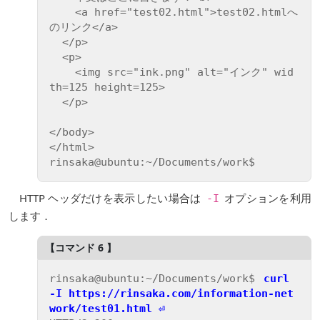
    <a href="test02.html">test02.htmlへ
のリンク</a>

  </p>

  <p>

    <img src="ink.png" alt="インク" wid
th=125 height=125>

  </p>

</body>

</html>

HTTP ヘッダだけを表示したい場合は
オプションを利用
-I
します．
rinsaka@ubuntu:~/Documents/work$ 
curl 
-I https://rinsaka.com/information-net
work/test01.html ⏎