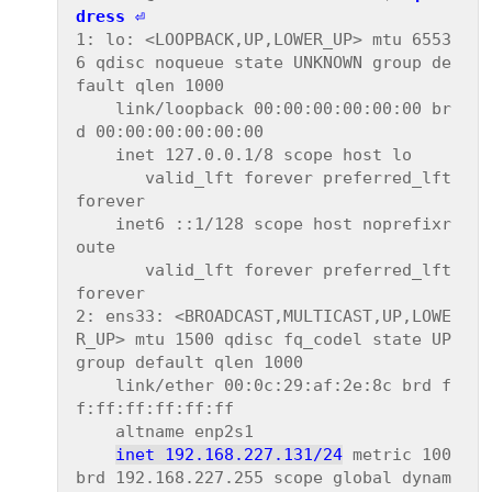
dress ⏎
1: lo: <LOOPBACK,UP,LOWER_UP> mtu 6553
6 qdisc noqueue state UNKNOWN group de
fault qlen 1000

    link/loopback 00:00:00:00:00:00 br
d 00:00:00:00:00:00

    inet 127.0.0.1/8 scope host lo

       valid_lft forever preferred_lft 
forever

    inet6 ::1/128 scope host noprefixr
oute

       valid_lft forever preferred_lft 
forever

2: ens33: <BROADCAST,MULTICAST,UP,LOWE
R_UP> mtu 1500 qdisc fq_codel state UP 
group default qlen 1000

    link/ether 00:0c:29:af:2e:8c brd f
f:ff:ff:ff:ff:ff

    altname enp2s1

inet 192.168.227.131/24
 metric 100 
brd 192.168.227.255 scope global dynam