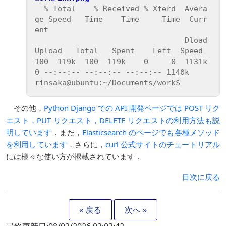
  % Total    % Received % Xferd  Avera
ge Speed   Time    Time     Time  Curr
ent

                                 Dload  
Upload   Total   Spent    Left  Speed

100  119k  100  119k    0     0  1131k      
0 --:--:-- --:--:-- --:--:-- 1140k

その他，
Python Django での API 開発ページでは POST リク
エスト，PUT リクエスト，DELETE リクエストの利用方法も説
明しています
．また，
Elasticsearch のページでも各種メソッド
を利用しています
．さらに，
curl 公式サイトのチュートリアル
には様々な使い方が掲載されています．
目次に戻る
« 戻る
次へ »