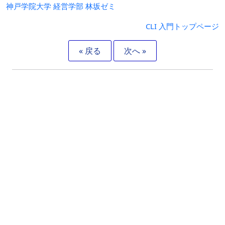
神戸学院大学 経営学部 林坂ゼミ
CLI 入門トップページ
« 戻る
次へ »