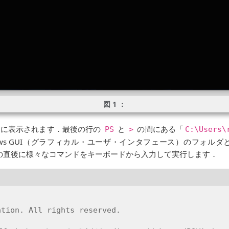
が画面に表示されます．最後の行の
と
の間にある「
PS
>
C:\Users\
ows GUI（グラフィカル・ユーザ・インタフェース）のフォル
の直後に様々なコマンドをキーボードから入力して実行します．
tion. All rights reserved.
