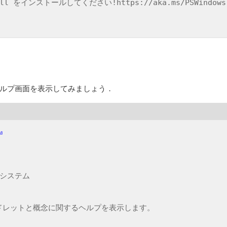
 をインストールしてください!https://aka.ms/PSWindows

ルプ画面を表示してみましょう．
⏎