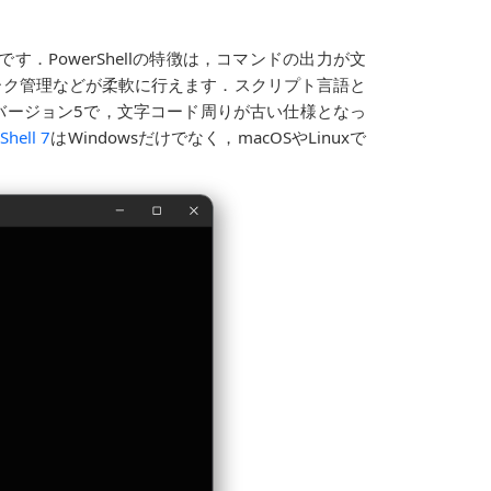
す．PowerShellの特徴は，コマンドの出力が文
ーク管理などが柔軟に行えます．スクリプト言語と
llはバージョン5で，文字コード周りが古い仕様となっ
hell 7
はWindowsだけでなく，macOSやLinuxで