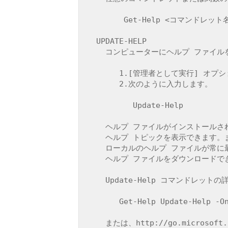
        Get-Help <コマンドレット名> -Online

  UPDATE-HELP

    コンピューターにヘルプ ファイルをダウンロードしてインストールするには、次の手順を実行します。

       1.[管理者として実行] オプションを使用して Windows PowerShell を起動します。

       2.次のように入力します。

          Update-Help

    ヘルプ ファイルがインストールされたら、Get-Help コマンドレットを使用して、

    ヘルプ トピックを表示できます。また、Update-Help コマンドレットを使用すると、

    ローカルのヘルプ ファイルが常に最新の状態で保たれるように、更新された

    ヘルプ ファイルをダウンロードできます。

    Update-Help コマンドレットの詳細を確認するには、次のように入力します。

       Get-Help Update-Help -Online

    または、http://go.microsoft.com/fwlink/?LinkID=210614 を参照してください。
