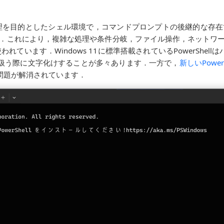
動化や管理を目的としたシェル環境で，コマンドプロンプトの後継的な存在で
です．これにより，複雑な処理や条件分岐，ファイル操作，ネットワ
われています．Windows 11に標準搭載されているPowerShe
を扱う際に文字化けすることが多々あります．一方で，
新しいPowerS
の問題が解消されています．