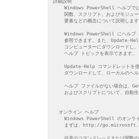
詳細説明

    Windows PowerShell ヘルプでは、Windows PowerShell コマンドレット、

    関数、スクリプト、およびモジュールと、Windows PowerShell 言語の

    要素などの概念について説明します。

    Windows PowerShell にヘルプ ファイルが含まれていなくても、オンラインでヘルプ トピックを

    参照できます。また、Update-Help コマンドレットを使用してヘルプ ファイルを

    コンピューターにダウンロードし、Get-Help コマンドレットを使用してコマンド ラインで

    ヘルプ トピックを表示できます。

    Update-Help コマンドレットを使用すると、更新されたヘルプ ファイルをリリース時に

    ダウンロードして、ローカルのヘルプ コンテンツが古くならないようにすることもできます。

    ヘルプ ファイルがない場合は、Get-Help を実行すると、コマンドレット、関数、

    およびスクリプトについて、自動生成されたヘルプが表示されます。

  オンライン ヘルプ

    Windows PowerShell のオンライン ヘルプは、TechNet ライブラリにあります。

    まずは、http://go.microsoft.com/fwlink/?LinkID=108518 を参照してください。

    任意のコマンドレッドまたは関数のオンライン ヘルプを表示するには、次のように入力します。
