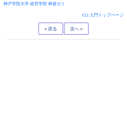
神戸学院大学 経営学部 林坂ゼミ
CLI 入門トップページ
« 戻る
次へ »