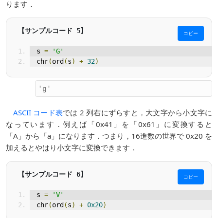
ります．
コピー
s 
=
'G'
chr
(
ord
(
s
)
+
32
)
ASCII コード表
では 2 列右にずらすと，大文字から小文字に
なっています．例えば「0x41」を「0x61」に変換すると
「A」から「a」になります．つまり，16進数の世界で 0x20 を
加えるとやはり小文字に変換できます．
コピー
s 
=
'V'
chr
(
ord
(
s
)
+
0x20
)