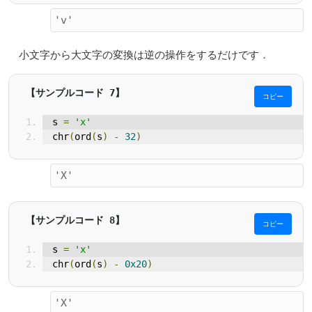
小文字から大文字の変換は逆の操作をするだけです．
コピー
s 
=
'x'
chr
(
ord
(
s
)
-
32
)
コピー
s 
=
'x'
chr
(
ord
(
s
)
-
0x20
)