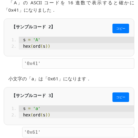
「A」の ASCII コードを 16 進数で表示すると確かに
「0x41」になりました．
コピー
s 
=
'A'
hex
(
ord
(
s
))
小文字の「a」は「0x61」になります．
コピー
s 
=
'a'
hex
(
ord
(
s
))