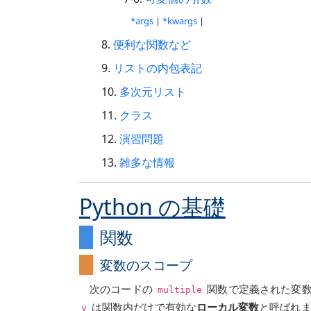
*args
|
*kwargs
|
便利な関数など
リストの内包表記
多次元リスト
クラス
演習問題
雑多な情報
Python の基礎
関数
変数のスコープ
次のコードの
関数で定義された変
multiple
は関数内だけで有効な
ローカル変数
と呼ばれ
y