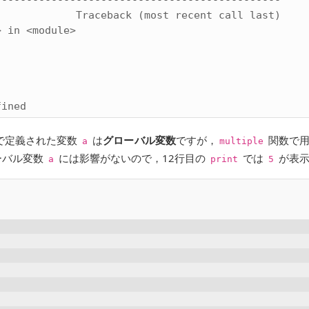
---------------------------------------------

            Traceback (most recent call last)

 in <module>

で定義された変数
は
グローバル変数
ですが，
関数で
a
multiple
ーバル変数
には影響がないので，12行目の
では
が表示
a
print
5