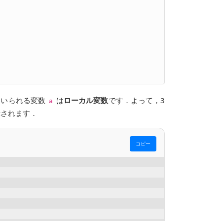
用いられる変数
は
ローカル変数
です．よって，3
a
されます．
コピー