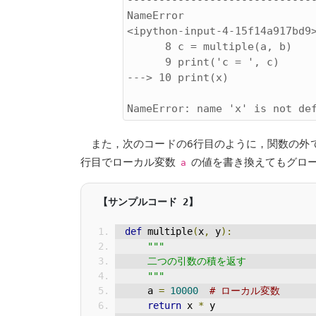
------------------------------
NameError                     
<ipython-input-4-15f14a917bd9>
      8 c = multiple(a, b)

      9 print('c = ', c)

---> 10 print(x)

また，次のコードの6行目のように，関数の外
行目でローカル変数
の値を書き換えてもグロ
a
def
 multiple
(
x
,
 y
):
"""
    二つの引数の積を返す
    """
    a 
=
10000
# ローカル変数
return
 x 
*
 y