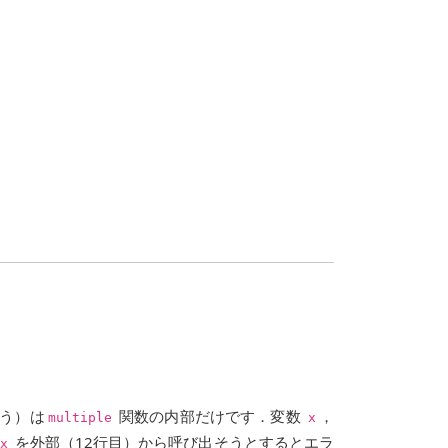
う）は
関数の内部だけです．変数
，
multiple
x
を外部（12行目）から呼び出そうとするとエラ
x