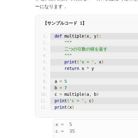
ーになります．
def
 multiple
(
x
,
 y
):
"""
    二つの引数の積を返す
    """
print
(
'x = '
,
 x
)
return
 x 
*
 y
a 
=
5
b 
=
7
c 
=
 multiple
(
a
,
 b
)
print
(
'c = '
,
 c
)
print
(
x
)
x =  5

c =  35
