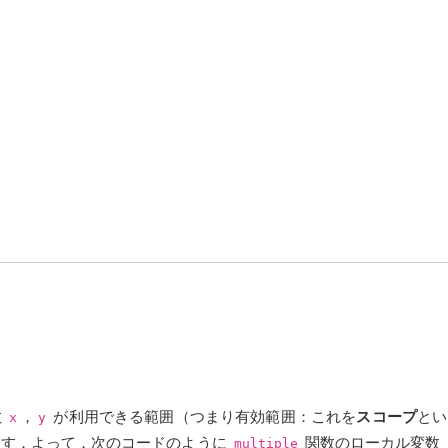
数
，
が利用できる範囲（つまり有効範囲：これを
スコープ
とい
x
y
ます．よって，次のコードのように
関数のローカル変数
multiple